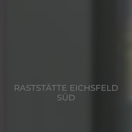
RASTSTÄTTE EICHSFELD
SÜD