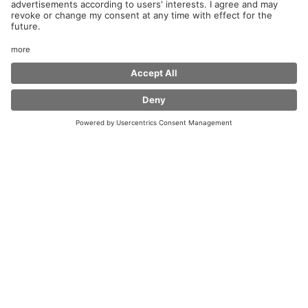
Herzlich Willkommen im Coffee Fellows an der
Raststätte Eichsfeld Süd!
Ob Pendler oder Fernreisende, privat oder beruflich
unterwegs, wir bieten dir mit unserer „Feel at Home“
Atmosphäre
und mit unseren Kaffeespezialitäten, frischen Bagels