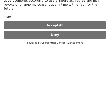
Herzlich Willkommen im Coffee Fellows Grönegau Süd!
Ob Pendler oder Fernreisende, privat oder beruflich
unterwegs, wir bieten dir mit unserer „Feel at Home“
Atmosphäre
und mit unseren Kaffeespezialitäten, frischen Bagels
und Snacks überall ein kleines Stück Zuhause.