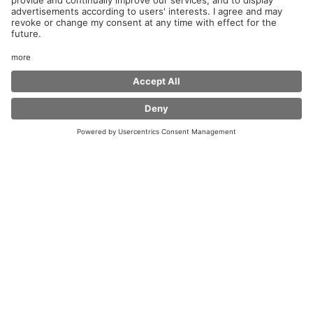
Herzlich Willkommen im Coffee Fellows an der
Raststätte Lonetal Ost!
Ob Pendler oder Fernreisende, privat oder beruflich
unterwegs, wir bieten dir mit unserer „Feel at Home“
Atmosphäre