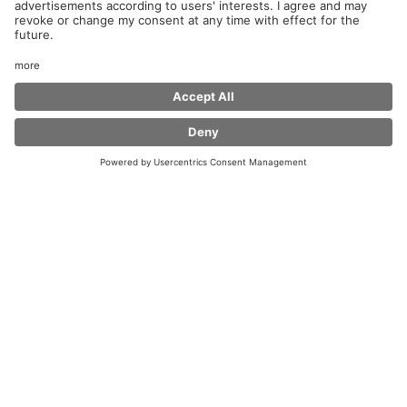
Herzlich Willkommen im Coffee Fellows an der
Raststätte Oberlausitz Süd!
Ob Pendler oder Fernreisende, privat oder beruflich
unterwegs, wir bieten dir mit unserer „Feel at Home“
Atmosphäre
und mit unseren Kaffeespezialitäten, frischen Bagels